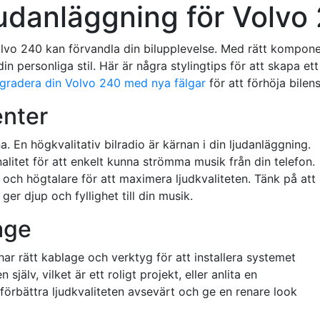
udanläggning för Volvo
lvo 240 kan förvandla din bilupplevelse. Med rätt komponen
in personliga stil. Här är några stylingtips för att skapa e
gradera din Volvo 240 med nya fälgar
för att förhöja bilens
enter
a. En högkvalitativ bilradio är kärnan i din ljudanläggning.
alitet för att enkelt kunna strömma musik från din telefon.
 och högtalare för att maximera ljudkvaliteten. Tänk på att
ger djup och fyllighet till din musik.
age
u har rätt kablage och verktyg för att installera systemet
 själv, vilket är ett roligt projekt, eller anlita en
n förbättra ljudkvaliteten avsevärt och ge en renare look