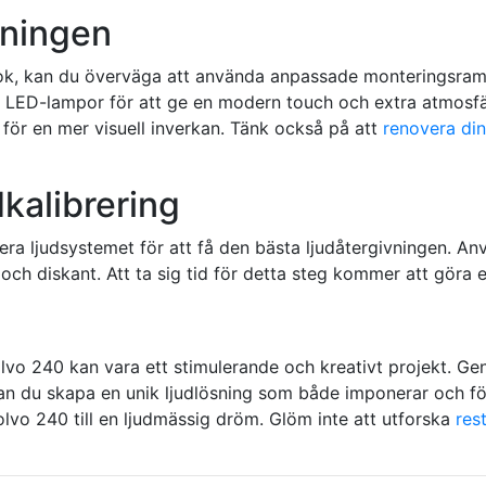
gningen
 look, kan du överväga att använda anpassade monteringsram
 LED-lampor för att ge en modern touch och extra atmosfär,
för en mer visuell inverkan. Tänk också på att
renovera din 
dkalibrering
justera ljudsystemet för att få den bästa ljudåtergivningen. An
och diskant. Att ta sig tid för detta steg kommer att göra en
olvo 240 kan vara ett stimulerande och kreativt projekt. G
 kan du skapa en unik ljudlösning som både imponerar och fö
olvo 240 till en ljudmässig dröm. Glöm inte att utforska
res